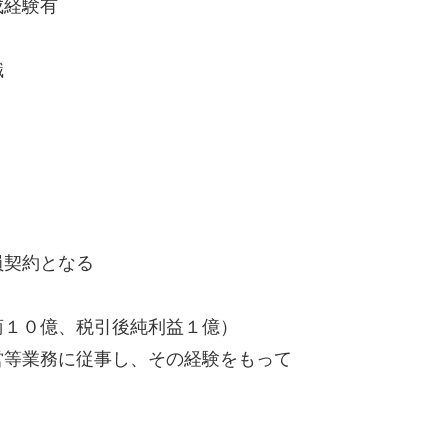
成経験有
職
社員契約となる
商１０億、税引後純利益１億）
営等業務に従事し、その経験をもって