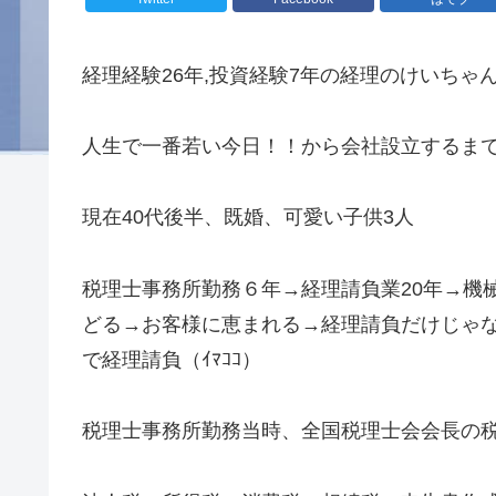
経理経験26年,投資経験7年の経理のけいちゃ
人生で一番若い今日！！から会社設立するまでを
現在40代後半、既婚、可愛い子供3人
税理士事務所勤務６年→経理請負業20年→機械
どる→お客様に恵まれる→経理請負だけじゃな
で経理請負（ｲﾏｺｺ）
税理士事務所勤務当時、全国税理士会会長の