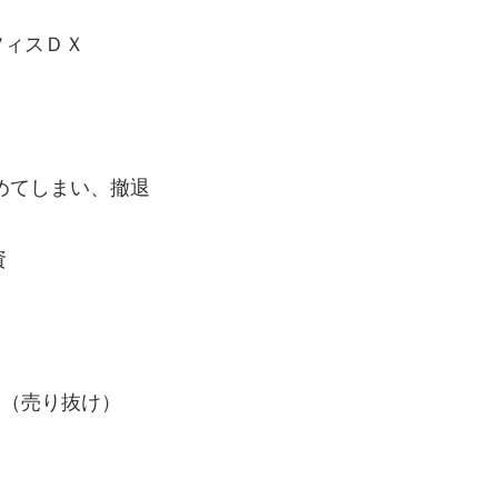
フィスＤＸ
めてしまい、撤退
資
中（売り抜け）