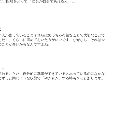
け距離をとって 「自分が自分であれる人」 ...
と
い人が言っていることそれらはめっちゃ有益なことで大切なことで
んだ～」くらいに留めておいた方がいいです。なぜなら、それは今
のことが多いからなんですよね。
、、
変わる。ただ、自分的に準備ができていると思っているのになかな
にずっと同じような状態で「やきもき」する時もきっとあります。