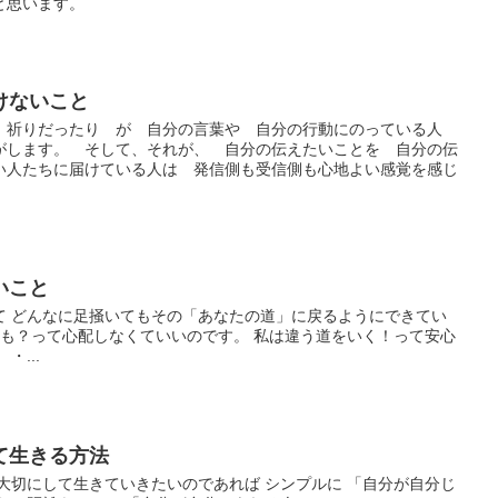
と思います。
けないこと
 祈りだったり が 自分の言葉や 自分の行動にのっている人
がします。 そして、それが、 自分の伝えたいことを 自分の伝
い人たちに届けている人は 発信側も受信側も心地よい感覚を感じ
いこと
て どんなに足掻いてもその「あなたの道」に戻るようにできてい
かも？って心配しなくていいのです。 私は違う道をいく！って安心
・...
て生きる方法
大切にして生きていきたいのであれば シンプルに 「自分が自分じ