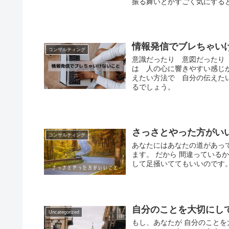
振る舞いとかすごく気にする
情報発信でブレちゃい
コンサルティング
意識だったり 意図だったり
は 人の心に響きやすい感じ
えたい方法で 自分の伝えた
るでしょう。
さっさとやった方がい
コンサルティング
あなたにはあなたの道があっ
ます。 だから 間違っている
して足掻いててもいいのです。 
自分のことを大切にし
Uncategorized
もし、あなたが 自分のことを