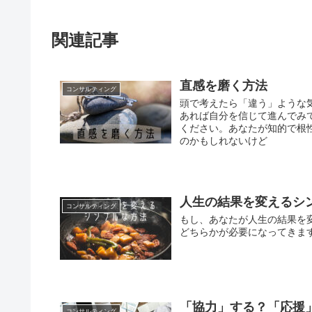
関連記事
直感を磨く方法
コンサルティング
頭で考えたら「違う」ような
あれば自分を信じて進んでみ
ください。あなたが知的で根
のかもしれないけど
人生の結果を変えるシ
コンサルティング
もし、あなたが人生の結果を
どちらかが必要になってきま
「協力」する？「応援
コンサルティング